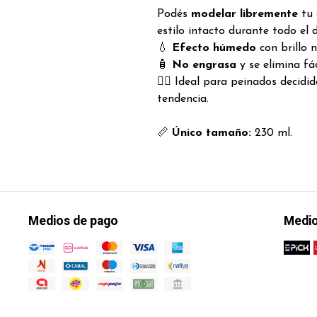
Podés
modelar libremente
tu 
estilo intacto durante todo el d
💧
Efecto húmedo
con brillo n
🧴
No engrasa
y se elimina fá
💁‍♂️ Ideal para peinados decidi
tendencia.
📏
Único tamaño:
230 ml.
Medios de pago
Medio