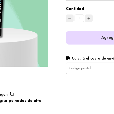
Cantidad
1
Agrega
Calculá el costo de env
agen! 🙌
ograr
peinados de alta