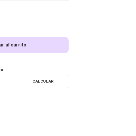
r al carrito
ío
CALCULAR