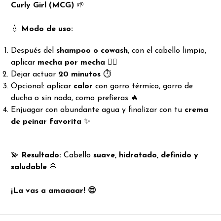
Curly Girl (MCG)
🌱
💧
Modo de uso:
Después del
shampoo o cowash
, con el cabello limpio,
aplicar
mecha por mecha
💆‍♀️
Dejar actuar
20 minutos
⏱️
Opcional: aplicar
calor
con gorro térmico, gorro de
ducha o sin nada, como prefieras 🔥
Enjuagar con abundante agua y finalizar con tu
crema
de peinar favorita
✨
💫
Resultado:
Cabello
suave, hidratado, definido y
saludable
🌸
¡La vas a amaaaar! 😍