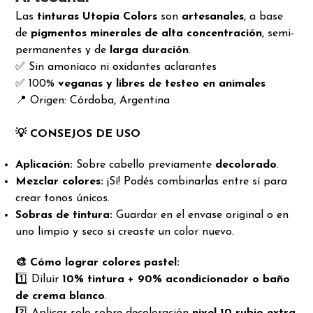
Las
tinturas Utopía Colors
son
artesanales
, a base
de
pigmentos minerales de alta concentración
, semi-
permanentes y de
larga duración
.
✅ Sin amoníaco ni oxidantes aclarantes
✅ 100%
veganas y libres de testeo en animales
📍 Origen: Córdoba, Argentina
💡 CONSEJOS DE USO
Aplicación:
Sobre cabello previamente
decolorado
.
Mezclar colores:
¡Sí! Podés combinarlas entre sí para
crear tonos únicos.
Sobras de tintura:
Guardar en el envase original o en
uno limpio y seco si creaste un color nuevo.
🎨 Cómo lograr colores pastel:
1️⃣ Diluir
10% tintura + 90% acondicionador o baño
de crema blanco
.
2️⃣ Aplicar solo sobre decoloración
nivel 10 rubio extra