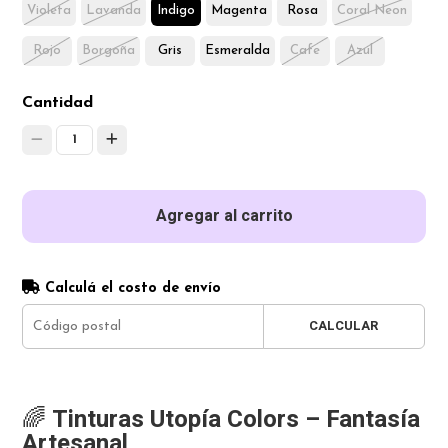
Violeta
Lavanda
Indigo
Magenta
Rosa
Coral Neon
Rojo
Borgoña
Gris
Esmeralda
Cafe
Azul
Cantidad
1
Agregar al carrito
Calculá el costo de envío
CALCULAR
🌈
Tinturas Utopía Colors – Fantasía
Artesanal